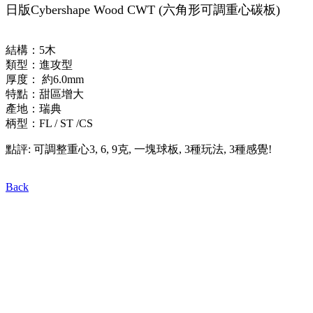
日版Cybershape Wood CWT (六角形可調重心碳板)
結構：5木
類型：進攻型
厚度： 約6.0mm
特點：甜區增大
產地：瑞典
柄型：FL / ST /CS
點評: 可調整重心3, 6, 9克, 一塊球板, 3種玩法, 3種感覺!
Back