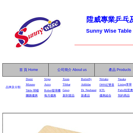
陞威專業乒乓
Sunny Wise Table
首 頁
Home
公司簡介
About us
產品
Products
Donic
Stiga
Xiom
Butterfly
Nittaku
Yasaka
Mizuno
Asics
Tibhar
Addidas
Lining李寧
DHS
紅雙喜
品牌及分類:
Gewo
Dr. Neubauer
KTL
Palio拍里奧
Table
球檯
Robot
發球機
團購優惠
每月優惠
新到貨品
新產品
優惠組合
預約商品