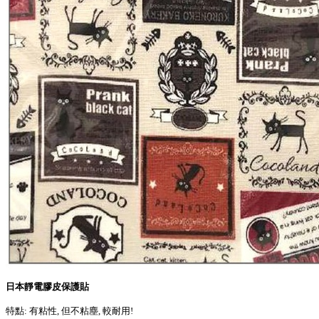
日本靜電膠皮保護貼
特點: 有粘性, 但不粘塵, 較耐用!