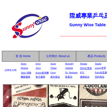
陞威專業乒乓
Sunny Wise Table
首 頁
Home
公司簡介
About us
產品
Products
Donic
Stiga
Xiom
Butterfly
Nittaku
Yasaka
Mizuno
Asics
Tibhar
Addidas
Lining李寧
DHS
紅雙喜
品牌及分類:
Gewo
Dr. Neubauer
KTL
Palio拍里奧
Table
球檯
Robot
發球機
團購優惠
每月優惠
新到貨品
新產品
優惠組合
預約商品