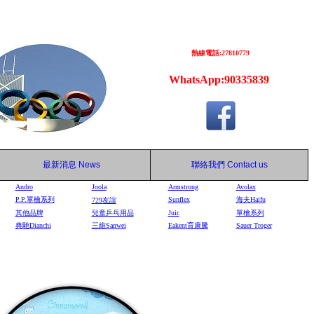
熱線電話:27810779
WhatsApp:90335839
最新消息
News
聯絡我們
Contact us
Andro
Joola
Armstrong
Avolax
P.P.單檜系列
Sunflex
海夫Haifu
729
友誼
其他品牌
兒童乒乓用品
Juic
單檜系列
典馳Dianchi
三維Sanwei
Eakent育康騰
Sauer Troger