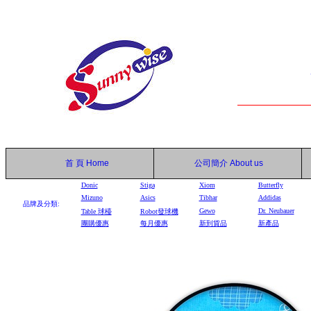
首 頁
Home
公司簡介
About us
Donic
Stiga
Xiom
Butterfly
Mizuno
Asics
Tibhar
Addidas
品牌及分類:
Gewo
Dr. Neubauer
Table
球檯
Robot
發球機
團購優惠
每月優惠
新到貨品
新產品