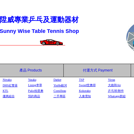
陞威專業乒乓及運動器材
Sunny Wise Table Tennis Shop
產品
Products
付運方式
Payment
Nittaku
Yasaka
Darker
TSP
Victas
Lining李寧
Sword世奧得
大維和Air
DHS
紅雙喜
YinHe
銀河
KTL
Palio拍里奧
Cornilleau
Kokutaku
乒乓球/附件
優惠組合
預約商品
二手專區
入會需知
Whatsapp群組