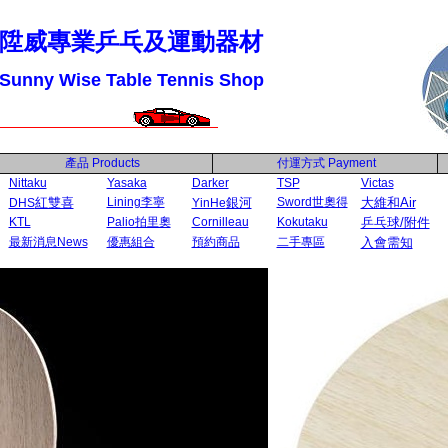
陞威專業乒乓及運動器材
Sunny Wise Table Tennis Shop
產品
Products
付運方式
Payment
Nittaku
Yasaka
Darker
TSP
Victas
紅雙喜
Lining李寧
銀河
Sword世奧得
大維和Air
DHS
YinHe
KTL
Palio拍里奧
Cornilleau
Kokutaku
乒乓球/附件
最新消息News
優惠組合
預約商品
二手專區
入會需知