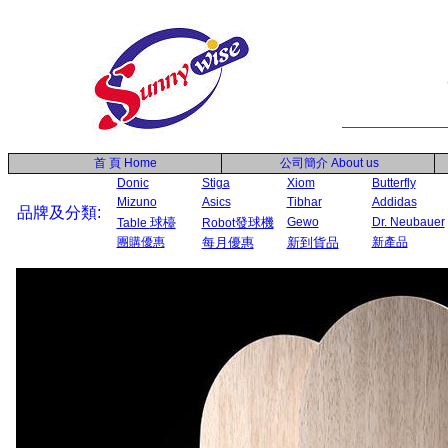
首 頁
Home
公司簡介
About us
Donic
Stiga
Xiom
Butterfly
Mizuno
Asics
Tibhar
Addidas
品牌及分類:
球檯
發球機
Gewo
Dr. Neubauer
Table
Robot
團購優惠
每月優惠
新到貨品
新產品