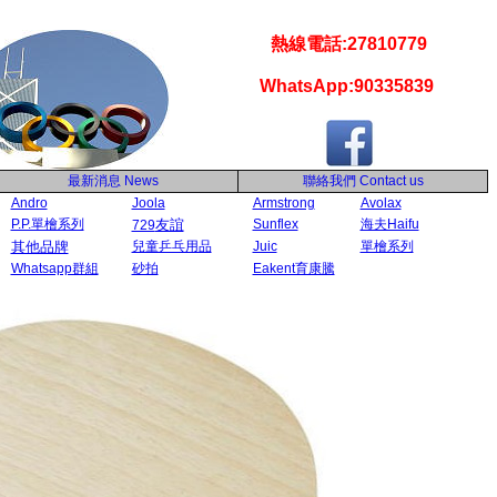
熱線電話:27810779
WhatsApp:90335839
最新消息
News
聯絡我們
Contact us
Andro
Joola
Armstrong
Avolax
P.P.單檜系列
友誼
Sunflex
海夫Haifu
729
其他品牌
兒童乒乓用品
Juic
單檜系列
Whatsapp群組
砂拍
Eakent育康騰