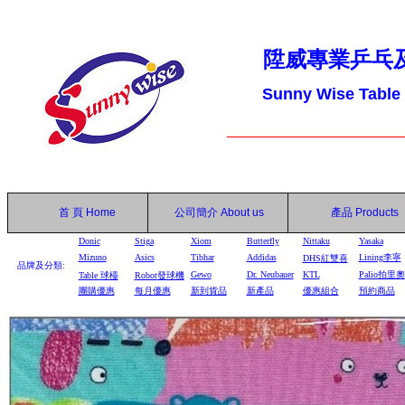
陞威專業乒乓
Sunny Wise Table
首 頁
Home
公司簡介
About us
產品
Products
Donic
Stiga
Xiom
Butterfly
Nittaku
Yasaka
Mizuno
Asics
Tibhar
Addidas
Lining李寧
DHS
紅雙喜
品牌及分類:
Gewo
Dr. Neubauer
KTL
Palio拍里奧
Table
球檯
Robot
發球機
團購優惠
每月優惠
新到貨品
新產品
優惠組合
預約商品