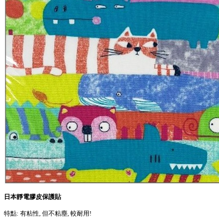
日本靜電膠皮保護貼
特點: 有粘性, 但不粘塵, 較耐用!