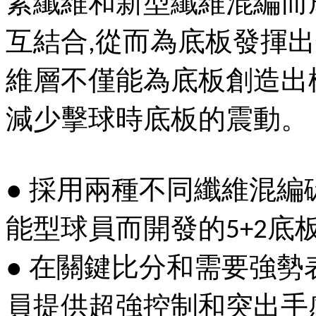
素纖維和新型纖維混編而
互結合
從而為底板發揮出
,
維層不僅能為底板創造出
減少擊球時底板的震動。
●
採用兩種不同纖維混編
能型球員而開發的
底
5+2
●
在關鍵比分和需要強勢
員提供超強控制和突出手