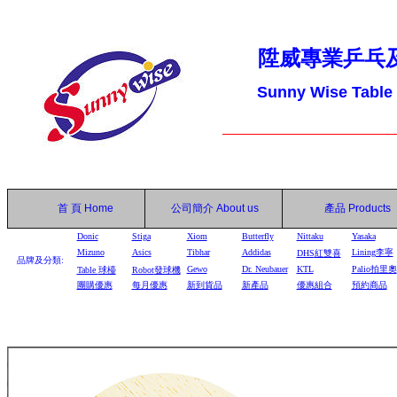
陞威專業乒乓
Sunny Wise Table
首 頁
Home
公司簡介
About us
產品
Products
Donic
Stiga
Xiom
Butterfly
Nittaku
Yasaka
Mizuno
Asics
Tibhar
Addidas
Lining李寧
DHS
紅雙喜
品牌及分類:
Gewo
Dr. Neubauer
KTL
Palio拍里奧
Table
球檯
Robot
發球機
團購優惠
每月優惠
新到貨品
新產品
優惠組合
預約商品