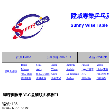
陞威專業乒乓
Sunny Wise Table
首 頁
Home
公司簡介
About us
產品
Products
Donic
Stiga
Xiom
Butterfly
Nittaku
Yasaka
Mizuno
Asics
Tibhar
Addidas
Lining李寧
DHS
紅雙喜
品牌及分類:
Gewo
Dr. Neubauer
KTL
Palio拍里奧
Table
球檯
Robot
發球機
團購優惠
每月優惠
新到貨品
新產品
優惠組合
預約商品
蝴蝶樊振東ALC魚鱗紋面橫板FL
編號: 186
重量: 約92-93克