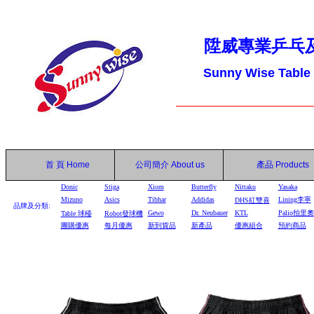
陞威專業乒乓
Sunny Wise Table
首 頁
Home
公司簡介
About us
產品
Products
Donic
Stiga
Xiom
Butterfly
Nittaku
Yasaka
Mizuno
Asics
Tibhar
Addidas
Lining李寧
DHS
紅雙喜
品牌及分類:
Gewo
Dr. Neubauer
KTL
Palio拍里奧
Table
球檯
Robot
發球機
團購優惠
每月優惠
新到貨品
新產品
優惠組合
預約商品