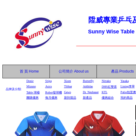
陞威專業乒乓
Sunny Wise Table
首 頁
Home
公司簡介
About us
產品
Products
Donic
Stiga
Xiom
Butterfly
Nittaku
Yasaka
Mizuno
Asics
Tibhar
Addidas
Lining李寧
DHS
紅雙喜
品牌及分類:
Gewo
Dr. Neubauer
KTL
Palio拍里奧
Table
球檯
Robot
發球機
團購優惠
每月優惠
新到貨品
新產品
優惠組合
預約商品