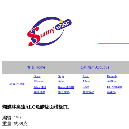
首 頁
Home
公司簡介
About us
Donic
Stiga
Xiom
Butterfly
Mizuno
Asics
Tibhar
Addidas
品牌及分類:
Gewo
Dr. Neubauer
Table
球檯
Robot
發球機
團購優惠
每月優惠
新到貨品
新產品
蝴蝶林高遠ALC魚鱗紋面橫板FL
編號: 159
重量: 約88克