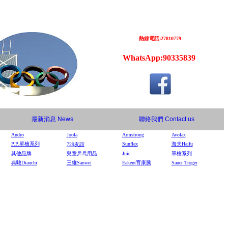
熱線電話:27810779
WhatsApp:90335839
最新消息
News
聯絡我們
Contact us
Andro
Joola
Armstrong
Avolax
P.P.單檜系列
Sunflex
海夫Haifu
729
友誼
其他品牌
兒童乒乓用品
Juic
單檜系列
典馳Dianchi
三維Sanwei
Eakent育康騰
Sauer Troger