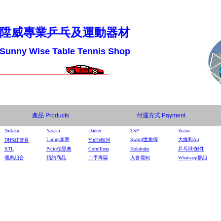
陞威專業乒乓及運動器材
Sunny Wise Table Tennis Shop
產品
Products
付運方式
Payment
Nittaku
Yasaka
Darker
TSP
Victas
Lining李寧
Sword世奧得
大維和Air
DHS
紅雙喜
YinHe
銀河
KTL
Palio拍里奧
Cornilleau
Kokutaku
乒乓球/附件
優惠組合
預約商品
二手專區
入會需知
Whatsapp群組