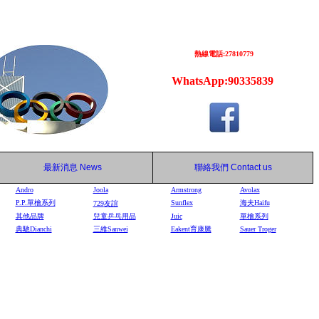
熱線電話:27810779
WhatsApp:90335839
最新消息
News
聯絡我們
Contact us
Andro
Joola
Armstrong
Avolax
P.P.單檜系列
Sunflex
海夫Haifu
729
友誼
其他品牌
兒童乒乓用品
Juic
單檜系列
典馳Dianchi
三維Sanwei
Eakent育康騰
Sauer Troger