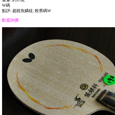
W碼
點評: 超靚魚鱗紋, 較舊碼W
歡迎詢價