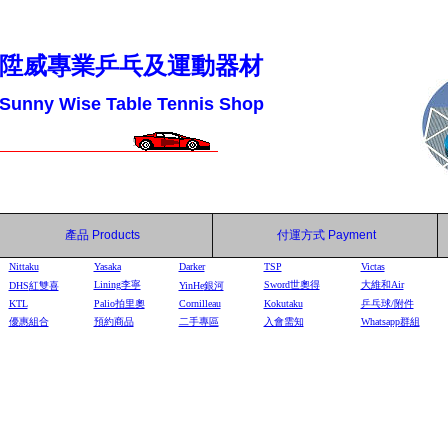
陞威專業乒乓及運動器材
Sunny Wise Table Tennis Shop
產品
Products
付運方式
Payment
Nittaku
Yasaka
Darker
TSP
Victas
Lining李寧
Sword世奧得
大維和Air
DHS
紅雙喜
YinHe
銀河
KTL
Palio拍里奧
Cornilleau
Kokutaku
乒乓球/附件
優惠組合
預約商品
二手專區
入會需知
Whatsapp群組