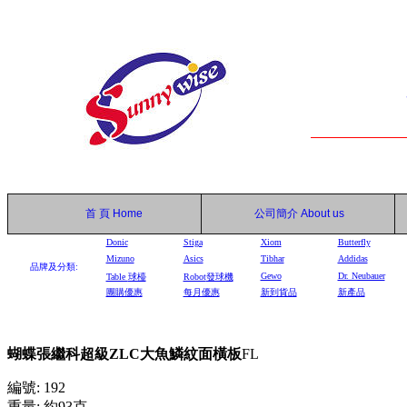
首 頁
Home
公司簡介
About us
Donic
Stiga
Xiom
Butterfly
Mizuno
Asics
Tibhar
Addidas
品牌及分類:
Gewo
Dr. Neubauer
Table
球檯
Robot
發球機
團購優惠
每月優惠
新到貨品
新產品
蝴蝶張繼科超級ZLC大魚鱗紋面橫板
FL
編號: 192
重量: 約93克