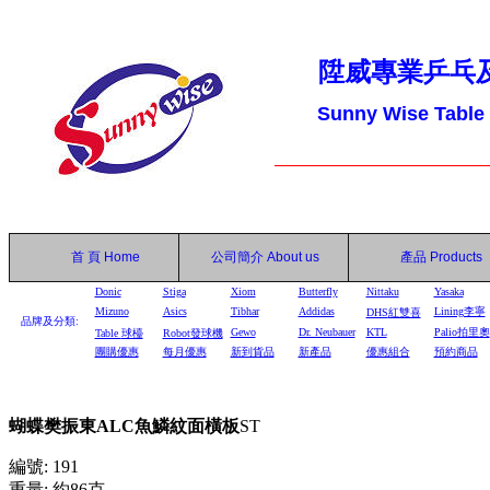
陞威專業乒乓
Sunny Wise Table
首 頁
Home
公司簡介
About us
產品
Products
Donic
Stiga
Xiom
Butterfly
Nittaku
Yasaka
Mizuno
Asics
Tibhar
Addidas
Lining李寧
DHS
紅雙喜
品牌及分類:
Gewo
Dr. Neubauer
KTL
Palio拍里奧
Table
球檯
Robot
發球機
團購優惠
每月優惠
新到貨品
新產品
優惠組合
預約商品
蝴蝶樊振東ALC魚鱗紋面橫板
ST
編號: 191
重量: 約86克