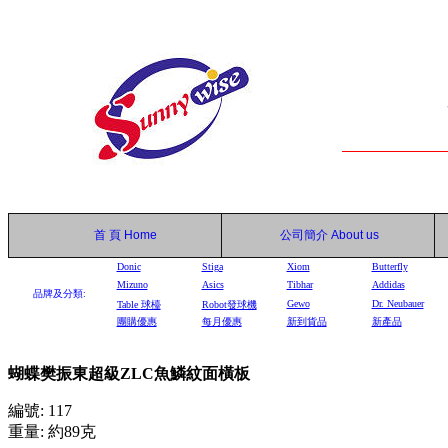
首 頁
Home
公司簡介
About us
Donic
Stiga
Xiom
Butterfly
Mizuno
Asics
Tibhar
Addidas
品牌及分類:
Gewo
Dr. Neubauer
Table
球檯
Robot
發球機
團購優惠
每月優惠
新到貨品
新產品
蝴蝶樊振東超級ZLC魚鱗紋面橫板
編號: 117
重量: 約89克