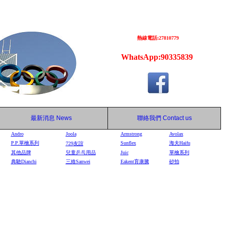
熱線電話:27810779
WhatsApp:90335839
最新消息
News
聯絡我們
Contact us
Andro
Joola
Armstrong
Avolax
P.P.單檜系列
Sunflex
海夫Haifu
729
友誼
其他品牌
兒童乒乓用品
Juic
單檜系列
典馳Dianchi
三維Sanwei
Eakent育康騰
砂拍