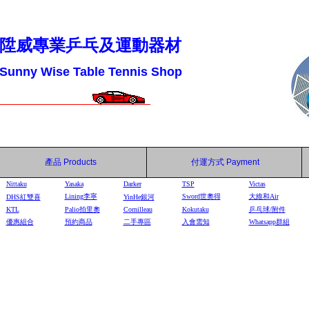
陞威專業乒乓及運動器材
Sunny Wise Table Tennis Shop
產品
Products
付運方式
Payment
Nittaku
Yasaka
Darker
TSP
Victas
Lining李寧
Sword世奧得
大維和Air
DHS
紅雙喜
YinHe
銀河
KTL
Palio拍里奧
Cornilleau
Kokutaku
乒乓球/附件
優惠組合
預約商品
二手專區
入會需知
Whatsapp群組