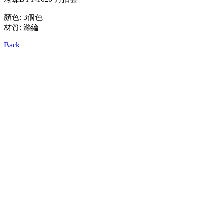
顏色: 3個色
材質: 滌綸
Back