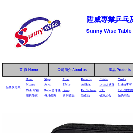
陞威專業乒乓
Sunny Wise Table
首 頁
Home
公司簡介
About us
產品
Products
Donic
Stiga
Xiom
Butterfly
Nittaku
Yasaka
Mizuno
Asics
Tibhar
Addidas
Lining李寧
DHS
紅雙喜
品牌及分類:
Gewo
Dr. Neubauer
KTL
Palio拍里奧
Table
球檯
Robot
發球機
團購優惠
每月優惠
新到貨品
新產品
優惠組合
預約商品