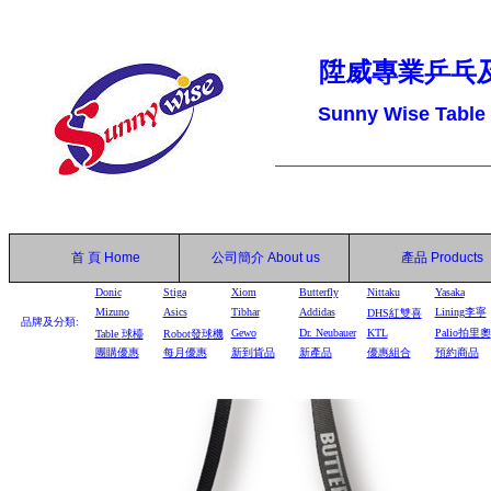
陞威專業乒乓
Sunny Wise Table
首 頁
Home
公司簡介
About us
產品
Products
Donic
Stiga
Xiom
Butterfly
Nittaku
Yasaka
Mizuno
Asics
Tibhar
Addidas
Lining李寧
DHS
紅雙喜
品牌及分類:
Gewo
Dr. Neubauer
KTL
Palio拍里奧
Table
球檯
Robot
發球機
團購優惠
每月優惠
新到貨品
新產品
優惠組合
預約商品