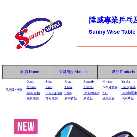
陞威專業乒乓
Sunny Wise Table
首 頁
Home
公司簡介
About us
產品
Products
Donic
Stiga
Xiom
Butterfly
Nittaku
Yasaka
Mizuno
Asics
Tibhar
Addidas
Lining李寧
DHS
紅雙喜
品牌及分類:
Gewo
Dr. Neubauer
KTL
Palio拍里奧
Table
球檯
Robot
發球機
團購優惠
每月優惠
新到貨品
新產品
優惠組合
預約商品