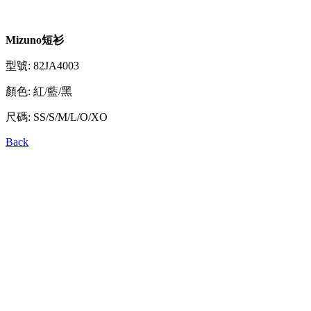
Mizuno短衫
型號: 82JA4003
顏色: 紅/藍/黑
尺碼: SS/S/M/L/O/XO
Back