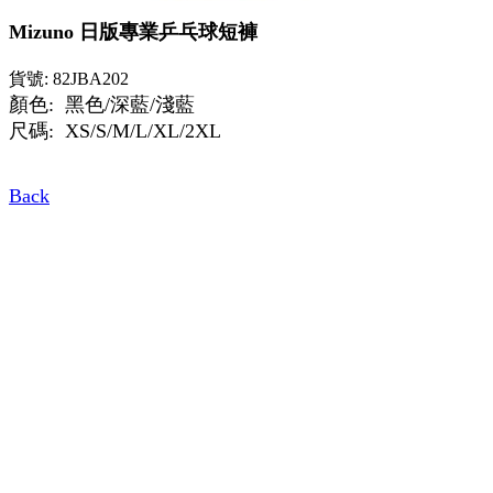
Mizuno 日版專業乒乓球短褲
貨號: 82JBA202
顏色: 黑色/深藍/淺藍
尺碼: XS/S/M/L/XL/2XL
Back