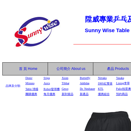
陞威專業乒乓
Sunny Wise Table
首 頁
Home
公司簡介
About us
產品
Products
Donic
Stiga
Xiom
Butterfly
Nittaku
Yasaka
Mizuno
Asics
Tibhar
Addidas
Lining李寧
DHS
紅雙喜
品牌及分類:
Gewo
Dr. Neubauer
KTL
Palio拍里奧
Table
球檯
Robot
發球機
團購優惠
每月優惠
新到貨品
新產品
優惠組合
預約商品