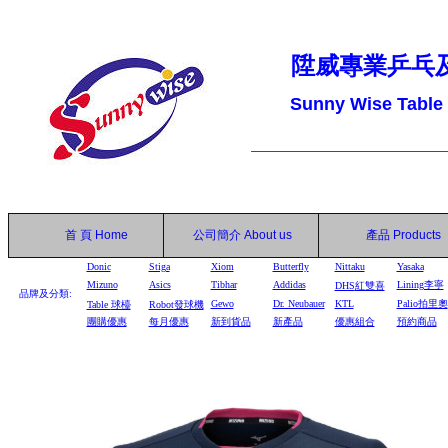
陞威專業乒乓
Sunny Wise Table
首 頁
Home
公司簡介
About us
產品
Products
Donic
Stiga
Xiom
Butterfly
Nittaku
Yasaka
Mizuno
Asics
Tibhar
Addidas
Lining李寧
DHS
紅雙喜
品牌及分類:
Gewo
Dr. Neubauer
KTL
Palio拍里奧
Table
球檯
Robot
發球機
團購優惠
每月優惠
新到貨品
新產品
優惠組合
預約商品