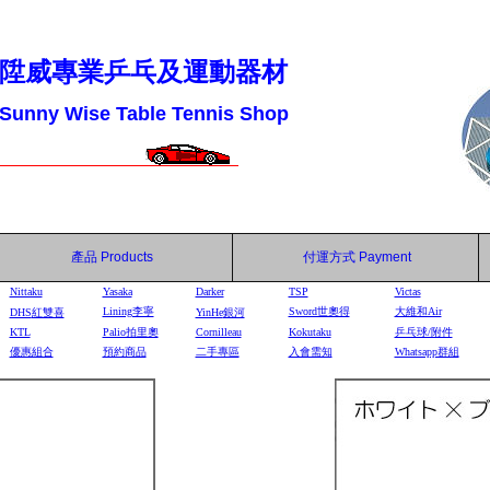
陞威專業乒乓及運動器材
Sunny Wise Table Tennis Shop
產品
Products
付運方式
Payment
Nittaku
Yasaka
Darker
TSP
Victas
Lining李寧
Sword世奧得
大維和Air
DHS
紅雙喜
YinHe
銀河
KTL
Palio拍里奧
Cornilleau
Kokutaku
乒乓球/附件
優惠組合
預約商品
二手專區
入會需知
Whatsapp群組