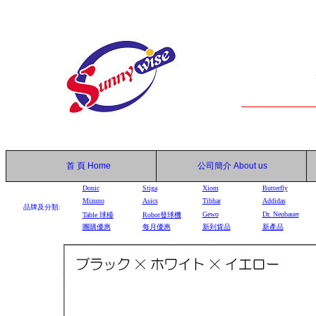
首 頁
Home
公司簡介
About us
Donic
Stiga
Xiom
Butterfly
Mizuno
Asics
Tibhar
Addidas
品牌及分類:
Gewo
Dr. Neubauer
Table
球檯
Robot
發球機
團購優惠
每月優惠
新到貨品
新產品