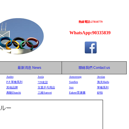
熱線電話:27810779
WhatsApp:90335839
最新消息
News
聯絡我們
Contact us
Andro
Joola
Armstrong
Avolax
P.P.單檜系列
Sunflex
海夫Haifu
729
友誼
其他品牌
兒童乒乓用品
Juic
單檜系列
典馳Dianchi
三維Sanwei
Eakent育康騰
砂拍