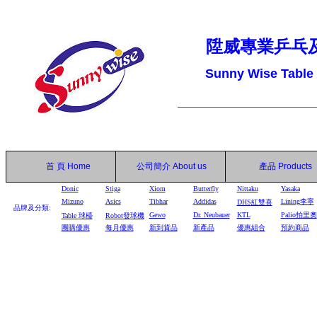
陞威專業乒乓
Sunny Wise Table
首 頁
Home
公司簡介
About us
產品
Products
Donic
Stiga
Xiom
Butterfly
Nittaku
Yasaka
Mizuno
Asics
Tibhar
Addidas
Lining李寧
DHS
紅雙喜
品牌及分類:
Gewo
Dr. Neubauer
KTL
Palio拍里奧
Table
球檯
Robot
發球機
團購優惠
每月優惠
新到貨品
新產品
優惠組合
預約商品