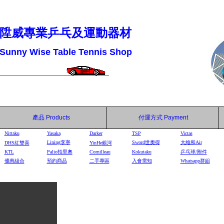
陞威專業乒乓及運動器材
Sunny Wise Table Tennis Shop
產品
Products
付運方式
Payment
Nittaku
Yasaka
Darker
TSP
Victas
Lining李寧
Sword世奧得
大維和Air
DHS
紅雙喜
YinHe
銀河
KTL
Palio拍里奧
Cornilleau
Kokutaku
乒乓球/附件
優惠組合
預約商品
二手專區
入會需知
Whatsapp群組