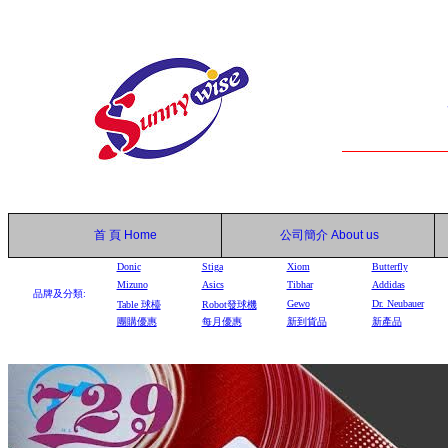
首 頁
Home
公司簡介
About us
Donic
Stiga
Xiom
Butterfly
Mizuno
Asics
Tibhar
Addidas
品牌及分類:
Gewo
Dr. Neubauer
Table
球檯
Robot
發球機
團購優惠
每月優惠
新到貨品
新產品