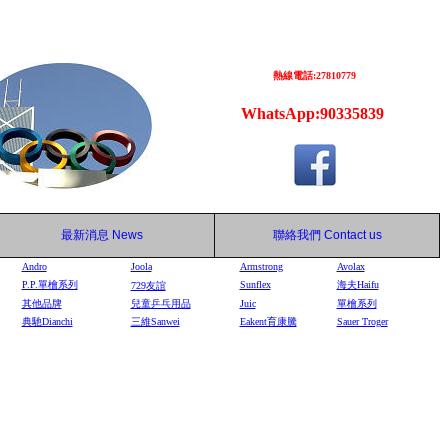
熱線電話:27810779
WhatsApp:90335839
最新消息
News
聯絡我們
Contact us
Andro
Joola
Armstrong
Avolax
P.P.單檜系列
Sunflex
海夫Haifu
729
友誼
其他品牌
兒童乒乓用品
Juic
單檜系列
典馳Dianchi
三維Sanwei
Eakent育康騰
Sauer Troger