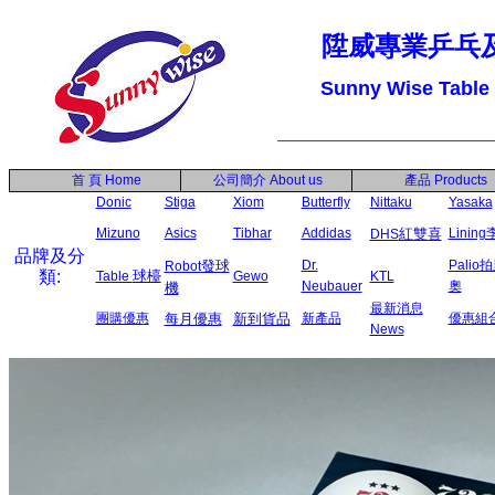
陞威專業乒乓
Sunny Wise Table
首 頁
Home
公司簡介
About us
產品
Products
Donic
Stiga
Xiom
Butterfly
Nittaku
Yasaka
Mizuno
Asics
Tibhar
Addidas
紅雙喜
Linin
DHS
品牌及分
發球
Dr.
Palio
Robot
類:
球檯
Table
Gewo
KTL
Neubauer
奧
機
最新消息
團購優惠
每月優惠
新到貨品
新產品
優惠組
News