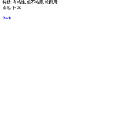
特點: 有粘性, 但不粘塵, 較耐用!
產地: 日本
Back