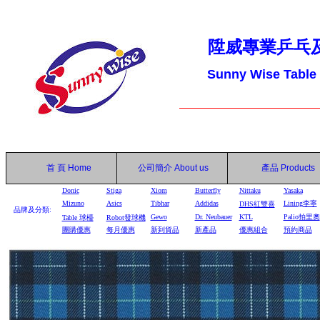
陞威專業乒乓
Sunny Wise Table
首 頁
Home
公司簡介
About us
產品
Products
Donic
Stiga
Xiom
Butterfly
Nittaku
Yasaka
Mizuno
Asics
Tibhar
Addidas
Lining李寧
DHS
紅雙喜
品牌及分類:
Gewo
Dr. Neubauer
KTL
Palio拍里奧
Table
球檯
Robot
發球機
團購優惠
每月優惠
新到貨品
新產品
優惠組合
預約商品