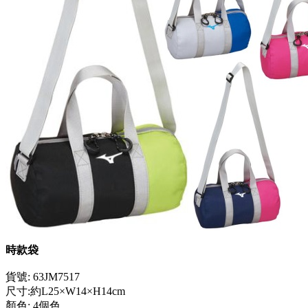
時款袋
貨號: 63JM7517
尺寸:約L25×W14×H14cm
顏色: 4個色