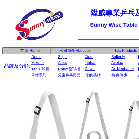
陞威專業乒乓
Sunny Wise Table
首 頁
Home
公司簡介
About us
產品
Products
Donic
Stiga
Xiom
Butterfly
Mizuno
Asics
Tibhar
Avolax
品牌及分類:
球檯
發球機
Gewo
Dr. Neubauer
Table
Robot
單檜系列
兒童乒乓用品
其他品牌
每月優惠