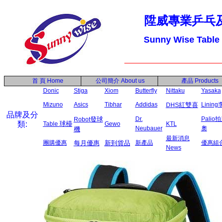
陞威專業乒乓
Sunny Wise Table
首 頁
Home
公司簡介
About us
產品
Products
Donic
Stiga
Xiom
Butterfly
Nittaku
Yasaka
Mizuno
Asics
Tibhar
Addidas
紅雙喜
Linin
DHS
品牌及分
發球
Dr.
Palio
Robot
類:
球檯
Table
Gewo
KTL
Neubauer
奧
機
最新消息
團購優惠
每月優惠
新到貨品
新產品
優惠組
News