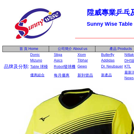
陞威專業乒乓
Sunny Wise Table
首 頁
Home
公司簡介
About us
產品
Products
Donic
Stiga
Xiom
Butterfly
Nitta
Mizuno
Asics
Tibhar
Addidas
DHS
品牌及分類:
球檯
發球機
Gewo
Dr. Neubauer
KTL
Table
Robot
最新
優惠組合
每月優惠
新到貨品
新產品
News