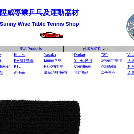
陞威專業乒乓及運動器材
Sunny Wise Table Tennis Shop
產品
Products
付運方式
Payment
y
Nittaku
Yasaka
Darker
TSP
Vict
s
紅雙喜
Lining李寧
銀河
Sword世奧得
大維
DHS
YinHe
ubauer
KTL
Palio拍里奧
Cornilleau
Kokutaku
乒
品
新產品
最新消息News
預約商品
二手專區
入