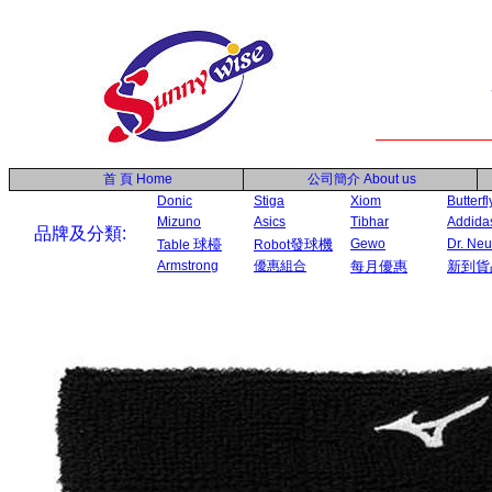
首 頁
Home
公司簡介
About us
Donic
Stiga
Xiom
Butterfl
Mizuno
Asics
Tibhar
Addida
品牌及分類:
球檯
發球機
Gewo
Dr. Ne
Table
Robot
Armstrong
優惠組合
每月優惠
新到貨