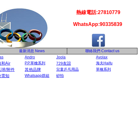
熱線電話:27810779
WhatsApp:90335839
最新消息
News
聯絡我們
Contact us
as
Andro
Joola
Avolax
和Air
P.P.單檜系列
友誼
海夫Haifu
729
乓球/附件
其他品牌
兒童乒乓用品
單檜系列
會需知
Whatsapp群組
砂拍