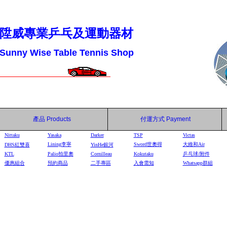
陞威專業乒乓及運動器材
Sunny Wise Table Tennis Shop
產品
Products
付運方式
Payment
Nittaku
Yasaka
Darker
TSP
Victas
Lining李寧
Sword世奧得
大維和Air
DHS
紅雙喜
YinHe
銀河
KTL
Palio拍里奧
Cornilleau
Kokutaku
乒乓球/附件
優惠組合
預約商品
二手專區
入會需知
Whatsapp群組