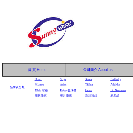
首 頁
Home
公司簡介
About us
Donic
Stiga
Xiom
Butterfly
Mizuno
Asics
Tibhar
Addidas
品牌及分類:
Gewo
Dr. Neubauer
Table
球檯
Robot
發球機
團購優惠
每月優惠
新到貨品
新產品