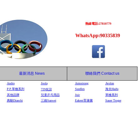
熱線電話:27810779
WhatsApp:90335839
最新消息
News
聯絡我們
Contact us
Andro
Joola
Armstrong
Avolax
P.P.單檜系列
Sunflex
海夫Haifu
729
友誼
其他品牌
兒童乒乓用品
Juic
單檜系列
典馳Dianchi
三維Sanwei
Eakent育康騰
Sauer Troger