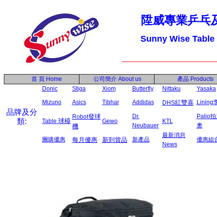
陞威專業乒乓
Sunny Wise Table
首 頁
Home
公司簡介
About us
產品
Products
Donic
Stiga
Xiom
Butterfly
Nittaku
Yasaka
Mizuno
Asics
Tibhar
Addidas
紅雙喜
Linin
DHS
品牌及分
發球
Dr.
Palio
Robot
類:
球檯
Table
Gewo
KTL
Neubauer
奧
機
最新消息
團購優惠
每月優惠
新到貨品
新產品
優惠組
News