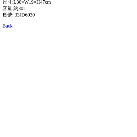
尺寸:L30×W19×H47cm
容量:約30L
貨號: 33JD6030
Back