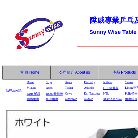
陞威專業乒乓
Sunny Wise Table
首 頁
Home
公司簡介
About us
產品
Products
Donic
Stiga
Xiom
Butterfly
Nittaku
Yasaka
Mizuno
Asics
Tibhar
Addidas
Lining李
DHS
紅雙喜
品牌及分類:
Gewo
Dr. Neubauer
KTL
Palio拍
Table
球檯
Robot
發球機
團購優惠
每月優惠
新到貨品
新產品
最新消息News
優惠組合