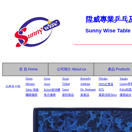
陞威專業乒乓
Sunny Wise Table
首 頁
Home
公司簡介
About us
產品
Products
Donic
Stiga
Xiom
Butterfly
Nittaku
Yasaka
Mizuno
Asics
Tibhar
Addidas
Lining李
DHS
紅雙喜
品牌及分類:
Gewo
Dr. Neubauer
KTL
Palio拍
Table
球檯
Robot
發球機
團購優惠
每月優惠
新到貨品
新產品
最新消息News
優惠組合