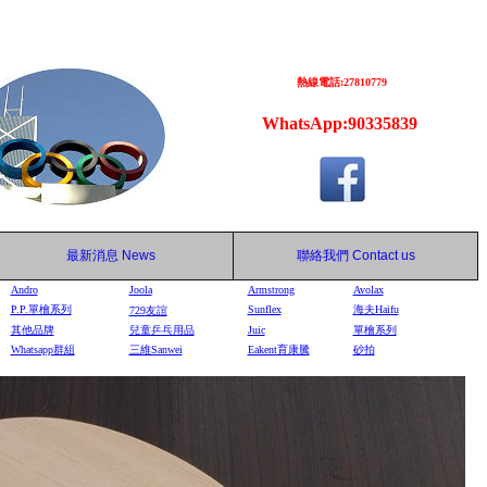
熱線電話:27810779
WhatsApp:90335839
最新消息
News
聯絡我們
Contact us
Andro
Joola
Armstrong
Avolax
P.P.單檜系列
Sunflex
海夫Haifu
729
友誼
其他品牌
兒童乒乓用品
Juic
單檜系列
Whatsapp群組
三維Sanwei
Eakent育康騰
砂拍