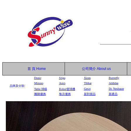
首 頁
Home
公司簡介
About us
Donic
Stiga
Xiom
Butterfly
Mizuno
Asics
Tibhar
Addidas
品牌及分類:
Gewo
Dr. Neubauer
Table
球檯
Robot
發球機
團購優惠
每月優惠
新到貨品
新產品