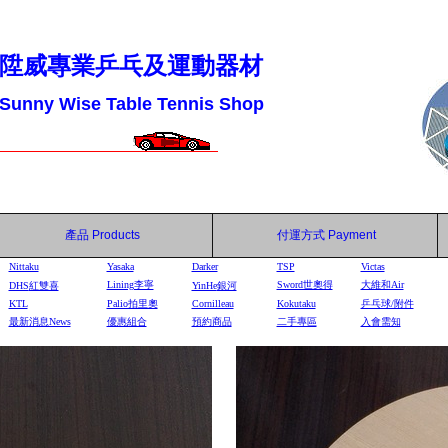
陞威專業乒乓及運動器材
Sunny Wise Table Tennis Shop
產品
Products
付運方式
Payment
Nittaku
Yasaka
Darker
TSP
Victas
Lining李寧
Sword世奧得
大維和Air
DHS
紅雙喜
YinHe
銀河
KTL
Palio拍里奧
Cornilleau
Kokutaku
乒乓球/附件
最新消息News
優惠組合
預約商品
二手專區
入會需知