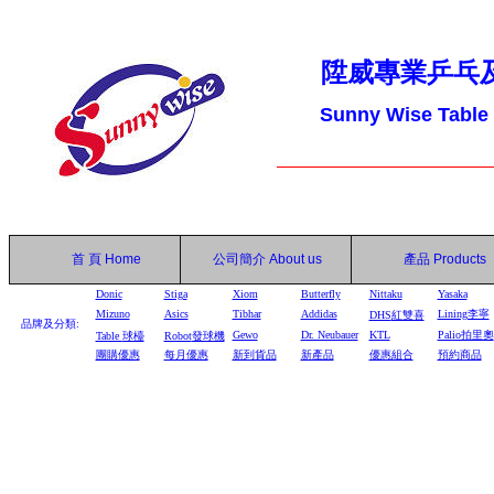
陞威專業乒乓
Sunny Wise Table
首 頁
Home
公司簡介
About us
產品
Products
Donic
Stiga
Xiom
Butterfly
Nittaku
Yasaka
Mizuno
Asics
Tibhar
Addidas
Lining李寧
DHS
紅雙喜
品牌及分類:
Gewo
Dr. Neubauer
KTL
Palio拍里奧
Table
球檯
Robot
發球機
團購優惠
每月優惠
新到貨品
新產品
優惠組合
預約商品